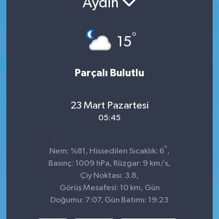
Aydın
KADIN
°
15
KULTUR-SANAT
MAGAZİN
Parçalı Bulutlu
MEDYA
23 Mart Pazartesi
OTOMOBİL
05:45
ÖZEL HABER
°
Nem: %81, Hissedilen Sıcaklık: 6
,
Basınç: 1009 hPa, Rüzgar: 9 km/s,
POLİTİKA
Çiy Noktası: 3.8,
Görüş Mesafesi: 10 km, Gün
RÖPORTAJ
Doğumu: 7:07, Gün Batımı: 19:23
SAĞLIK