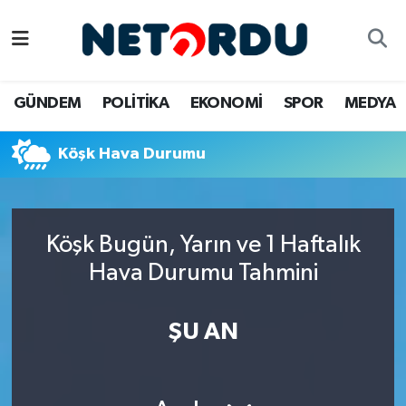
BİLİM-TEKNİK
Nöbetçi Eczaneler
GÜNDEM
POLİTİKA
EKONOMİ
SPOR
MEDYA
ÇALIŞMA HAYATI
Hava Durumu
Köşk Hava Durumu
DÜNYA
Namaz Vakitleri
EĞİTİM
Trafik Durumu
Köşk Bugün, Yarın ve 1 Haftalık
EKONOMİ
Süper Lig Puan Durumu ve Fikstür
Hava Durumu Tahmini
EMLAK
Tüm Manşetler
ŞU AN
GÜNDEM
Son Dakika Haberleri
İNSAN
Haber Arşivi