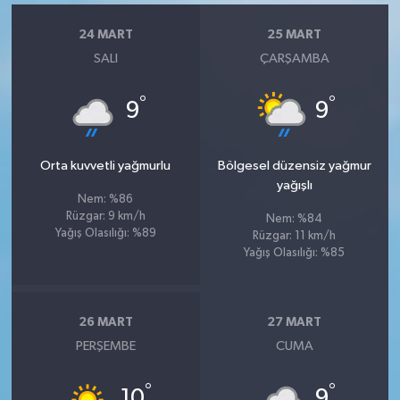
24 MART
25 MART
SALI
ÇARŞAMBA
°
°
9
9
Orta kuvvetli yağmurlu
Bölgesel düzensiz yağmur
yağışlı
Nem: %86
Rüzgar: 9 km/h
Nem: %84
Yağış Olasılığı: %89
Rüzgar: 11 km/h
Yağış Olasılığı: %85
26 MART
27 MART
PERŞEMBE
CUMA
°
°
10
9