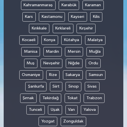
Kahramanmaraş
Karabük
Karaman
Kars
Kastamonu
Kayseri
Kilis
Kırıkkale
Kırklareli
Kırşehir
Kocaeli
Konya
Kütahya
Malatya
Manisa
Mardin
Mersin
Muğla
Muş
Nevşehir
Niğde
Ordu
Osmaniye
Rize
Sakarya
Samsun
Şanlıurfa
Siirt
Sinop
Sivas
Şırnak
Tekirdağ
Tokat
Trabzon
Tunceli
Uşak
Van
Yalova
Yozgat
Zonguldak