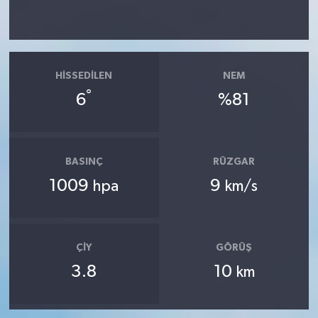
HISSEDILEN
NEM
°
6
%81
BASINÇ
RÜZGAR
1009
9
hpa
km/s
ÇIY
GÖRÜŞ
3.8
10
km