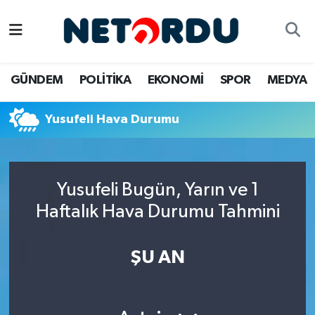
BİLİM-TEKNİK
Nöbetçi Eczaneler
GÜNDEM
POLİTİKA
EKONOMİ
SPOR
MEDYA
ÇALIŞMA HAYATI
Hava Durumu
Yusufeli Hava Durumu
DÜNYA
Namaz Vakitleri
EĞİTİM
Trafik Durumu
Yusufeli Bugün, Yarın ve 1
EKONOMİ
Süper Lig Puan Durumu ve Fikstür
Haftalık Hava Durumu Tahmini
EMLAK
Tüm Manşetler
ŞU AN
GÜNDEM
Son Dakika Haberleri
İNSAN
Haber Arşivi