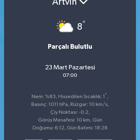
Artvin
KADIN
°
8
KULTUR-SANAT
MAGAZİN
Parçalı Bulutlu
MEDYA
23 Mart Pazartesi
OTOMOBİL
07:00
ÖZEL HABER
°
Nem: %83, Hissedilen Sıcaklık: 1
,
Basınç: 1011 hPa, Rüzgar: 10 km/s,
POLİTİKA
Çiy Noktası: -0.2,
Görüş Mesafesi: 10 km, Gün
RÖPORTAJ
Doğumu: 6:12, Gün Batımı: 18:28
SAĞLIK