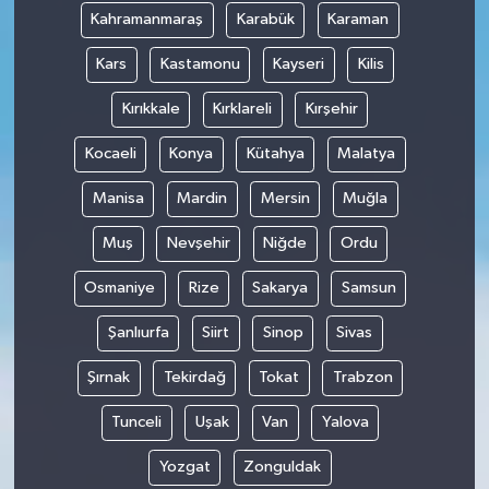
Kahramanmaraş
Karabük
Karaman
Kars
Kastamonu
Kayseri
Kilis
Kırıkkale
Kırklareli
Kırşehir
Kocaeli
Konya
Kütahya
Malatya
Manisa
Mardin
Mersin
Muğla
Muş
Nevşehir
Niğde
Ordu
Osmaniye
Rize
Sakarya
Samsun
Şanlıurfa
Siirt
Sinop
Sivas
Şırnak
Tekirdağ
Tokat
Trabzon
Tunceli
Uşak
Van
Yalova
Yozgat
Zonguldak