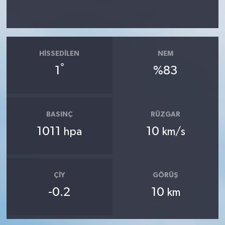
HISSEDILEN
NEM
°
1
%83
BASINÇ
RÜZGAR
1011
10
hpa
km/s
ÇIY
GÖRÜŞ
-0.2
10
km