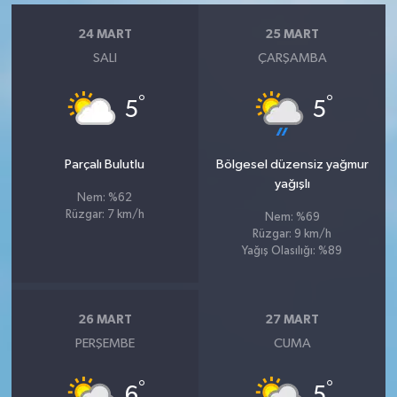
24 MART
25 MART
SALI
ÇARŞAMBA
°
°
5
5
Parçalı Bulutlu
Bölgesel düzensiz yağmur
yağışlı
Nem: %62
Rüzgar: 7 km/h
Nem: %69
Rüzgar: 9 km/h
Yağış Olasılığı: %89
26 MART
27 MART
PERŞEMBE
CUMA
°
°
6
5