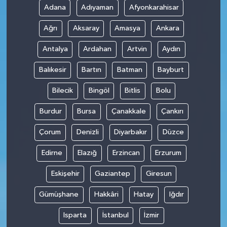
Adana
Adıyaman
Afyonkarahisar
SPOR
Ağrı
Aksaray
Amasya
Ankara
TARIM
Antalya
Ardahan
Artvin
Aydın
Balıkesir
Bartın
Batman
Bayburt
TEKNOLOJİ
Bilecik
Bingöl
Bitlis
Bolu
TURİZM
Burdur
Bursa
Çanakkale
Çankırı
VİDEO HABER
Çorum
Denizli
Diyarbakır
Düzce
YAŞAM
Edirne
Elazığ
Erzincan
Erzurum
Eskişehir
Gaziantep
Giresun
Gümüşhane
Hakkâri
Hatay
Iğdır
Isparta
İstanbul
İzmir