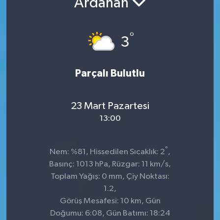
Ardahan
KADIN
°
3
KULTUR-SANAT
MAGAZİN
Parçalı Bulutlu
MEDYA
23 Mart Pazartesi
OTOMOBİL
13:00
ÖZEL HABER
°
Nem: %81, Hissedilen Sıcaklık: 2
,
Basınç: 1013 hPa, Rüzgar: 11 km/s,
POLİTİKA
Toplam Yağış: 0 mm, Çiy Noktası:
1.2,
RÖPORTAJ
Görüş Mesafesi: 10 km, Gün
Doğumu: 6:08, Gün Batımı: 18:24
SAĞLIK