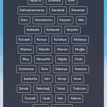
Isparta
İstanbul
İzmir
Kahramanmaraş
Karabük
Karaman
Kars
Kastamonu
Kayseri
Kilis
Kırıkkale
Kırklareli
Kırşehir
Kocaeli
Konya
Kütahya
Malatya
Manisa
Mardin
Mersin
Muğla
Muş
Nevşehir
Niğde
Ordu
Osmaniye
Rize
Sakarya
Samsun
Şanlıurfa
Siirt
Sinop
Sivas
Şırnak
Tekirdağ
Tokat
Trabzon
Tunceli
Uşak
Van
Yalova