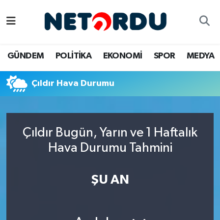
BİLİM-TEKNİK
Nöbetçi Eczaneler
GÜNDEM
POLİTİKA
EKONOMİ
SPOR
MEDYA
ÇALIŞMA HAYATI
Hava Durumu
Çıldır Hava Durumu
DÜNYA
Namaz Vakitleri
EĞİTİM
Trafik Durumu
Çıldır Bugün, Yarın ve 1 Haftalık
EKONOMİ
Süper Lig Puan Durumu ve Fikstür
Hava Durumu Tahmini
EMLAK
Tüm Manşetler
ŞU AN
GÜNDEM
Son Dakika Haberleri
İNSAN
Haber Arşivi