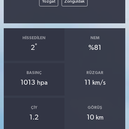
Yozgat
Zonguldak
HISSEDILEN
NEM
°
2
%81
BASINÇ
RÜZGAR
1013
11
hpa
km/s
ÇIY
GÖRÜŞ
1.2
10
km