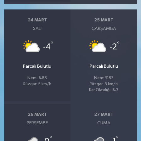
24 MART
25 MART
SALI
ÇARŞAMBA
°
°
-4
-2
Parçalı Bulutlu
Parçalı Bulutlu
Nem: %88
Nem: %83
Rüzgar: 5 km/h
Rüzgar: 5 km/h
Kar Olasılığı: %3
26 MART
27 MART
PERŞEMBE
CUMA
°
°