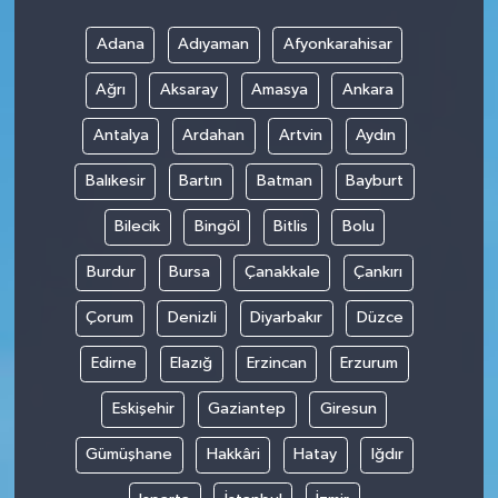
Adana
Adıyaman
Afyonkarahisar
SPOR
Ağrı
Aksaray
Amasya
Ankara
TARIM
Antalya
Ardahan
Artvin
Aydın
TEKNOLOJİ
Balıkesir
Bartın
Batman
Bayburt
TURİZM
Bilecik
Bingöl
Bitlis
Bolu
Burdur
Bursa
Çanakkale
Çankırı
VİDEO HABER
Çorum
Denizli
Diyarbakır
Düzce
YAŞAM
Edirne
Elazığ
Erzincan
Erzurum
Eskişehir
Gaziantep
Giresun
Gümüşhane
Hakkâri
Hatay
Iğdır