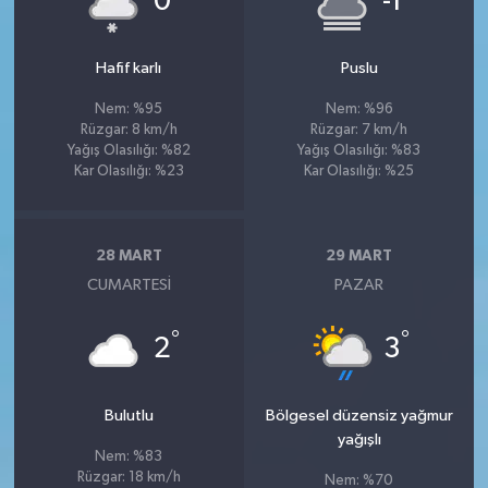
0
-1
Hafif karlı
Puslu
Nem: %95
Nem: %96
Rüzgar: 8 km/h
Rüzgar: 7 km/h
Yağış Olasılığı: %82
Yağış Olasılığı: %83
Kar Olasılığı: %23
Kar Olasılığı: %25
28 MART
29 MART
CUMARTESI
PAZAR
°
°
2
3
Bulutlu
Bölgesel düzensiz yağmur
yağışlı
Nem: %83
Rüzgar: 18 km/h
Nem: %70