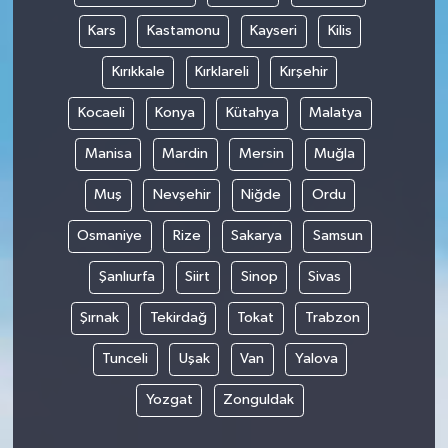
Kars
Kastamonu
Kayseri
Kilis
Kırıkkale
Kırklareli
Kırşehir
Kocaeli
Konya
Kütahya
Malatya
Manisa
Mardin
Mersin
Muğla
Muş
Nevşehir
Niğde
Ordu
Osmaniye
Rize
Sakarya
Samsun
Şanlıurfa
Siirt
Sinop
Sivas
Şırnak
Tekirdağ
Tokat
Trabzon
Tunceli
Uşak
Van
Yalova
Yozgat
Zonguldak