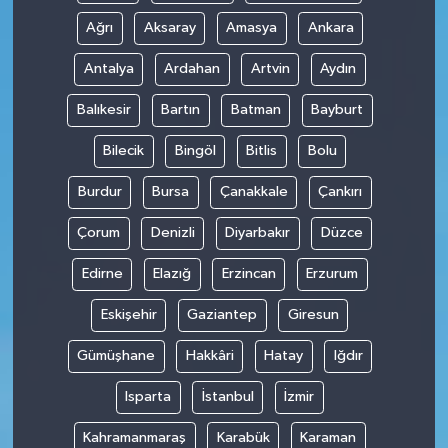
Ağrı
Aksaray
Amasya
Ankara
SPOR
Antalya
Ardahan
Artvin
Aydın
TARIM
Balıkesir
Bartın
Batman
Bayburt
TEKNOLOJİ
Bilecik
Bingöl
Bitlis
Bolu
Burdur
Bursa
Çanakkale
Çankırı
TURİZM
Çorum
Denizli
Diyarbakır
Düzce
VİDEO HABER
Edirne
Elazığ
Erzincan
Erzurum
YAŞAM
Eskişehir
Gaziantep
Giresun
Gümüşhane
Hakkâri
Hatay
Iğdır
Isparta
İstanbul
İzmir
Kahramanmaraş
Karabük
Karaman