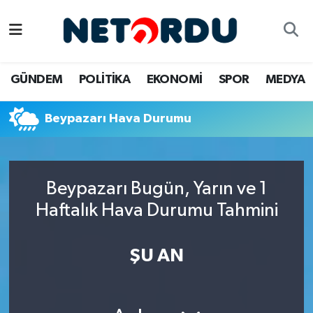
BİLİM-TEKNİK
Nöbetçi Eczaneler
GÜNDEM
POLİTİKA
EKONOMİ
SPOR
MEDYA
ÇALIŞMA HAYATI
Hava Durumu
Beypazarı Hava Durumu
DÜNYA
Namaz Vakitleri
EĞİTİM
Trafik Durumu
Beypazarı Bugün, Yarın ve 1
EKONOMİ
Süper Lig Puan Durumu ve Fikstür
Haftalık Hava Durumu Tahmini
EMLAK
Tüm Manşetler
ŞU AN
GÜNDEM
Son Dakika Haberleri
İNSAN
Haber Arşivi