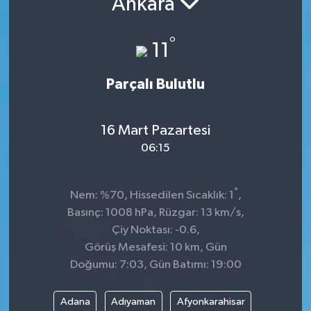
Ankara
KADIN
°
11
KULTUR-SANAT
Parçalı Bulutlu
MAGAZİN
16 Mart Pazartesi
MEDYA
06:15
OTOMOBİL
°
Nem: %70, Hissedilen Sıcaklık: 1
,
ÖZEL HABER
Basınç: 1008 hPa, Rüzgar: 13 km/s,
Çiy Noktası: -0.6,
POLİTİKA
Görüş Mesafesi: 10 km, Gün
Doğumu: 7:03, Gün Batımı: 19:00
RÖPORTAJ
Adana
Adıyaman
Afyonkarahisar
SAĞLIK