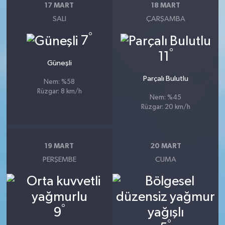
17 MART
18 MART
SALI
ÇARŞAMBA
°
7
°
11
Güneşli
Parçalı Bulutlu
Nem: %58
Rüzgar: 8 km/h
Nem: %45
Rüzgar: 20 km/h
19 MART
20 MART
PERŞEMBE
CUMA
°
9
°