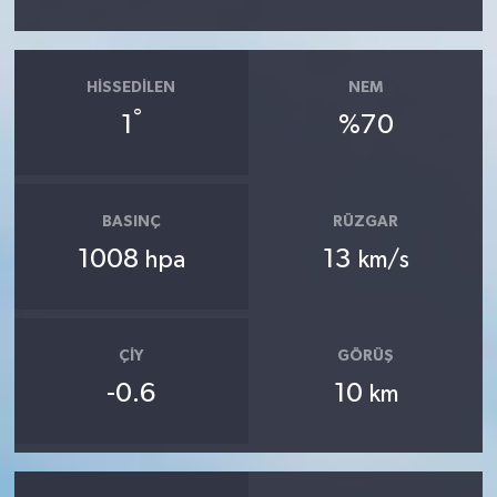
HISSEDILEN
NEM
°
1
%70
BASINÇ
RÜZGAR
1008
13
hpa
km/s
ÇIY
GÖRÜŞ
-0.6
10
km