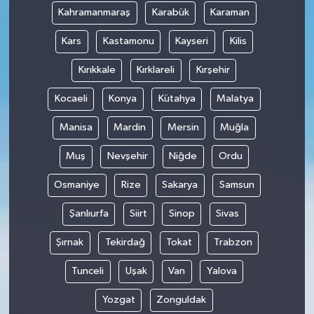
Kahramanmaraş
Karabük
Karaman
Kars
Kastamonu
Kayseri
Kilis
Kırıkkale
Kırklareli
Kırşehir
Kocaeli
Konya
Kütahya
Malatya
Manisa
Mardin
Mersin
Muğla
Muş
Nevşehir
Niğde
Ordu
Osmaniye
Rize
Sakarya
Samsun
Şanlıurfa
Siirt
Sinop
Sivas
Şırnak
Tekirdağ
Tokat
Trabzon
Tunceli
Uşak
Van
Yalova
Yozgat
Zonguldak