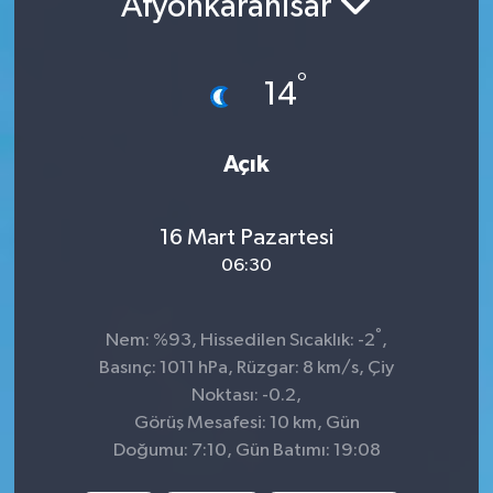
Afyonkarahisar
KADIN
°
14
KULTUR-SANAT
MAGAZİN
Açık
MEDYA
16 Mart Pazartesi
OTOMOBİL
06:30
ÖZEL HABER
°
Nem: %93, Hissedilen Sıcaklık: -2
,
Basınç: 1011 hPa, Rüzgar: 8 km/s, Çiy
POLİTİKA
Noktası: -0.2,
Görüş Mesafesi: 10 km, Gün
RÖPORTAJ
Doğumu: 7:10, Gün Batımı: 19:08
SAĞLIK