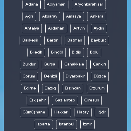
Adana
Adıyaman
Afyonkarahisar
SPOR
Ağrı
Aksaray
Amasya
Ankara
TARIM
Antalya
Ardahan
Artvin
Aydın
Balıkesir
Bartın
Batman
Bayburt
TEKNOLOJİ
Bilecik
Bingöl
Bitlis
Bolu
TURİZM
Burdur
Bursa
Çanakkale
Çankırı
VİDEO HABER
Çorum
Denizli
Diyarbakır
Düzce
YAŞAM
Edirne
Elazığ
Erzincan
Erzurum
Eskişehir
Gaziantep
Giresun
Gümüşhane
Hakkâri
Hatay
Iğdır
Isparta
İstanbul
İzmir