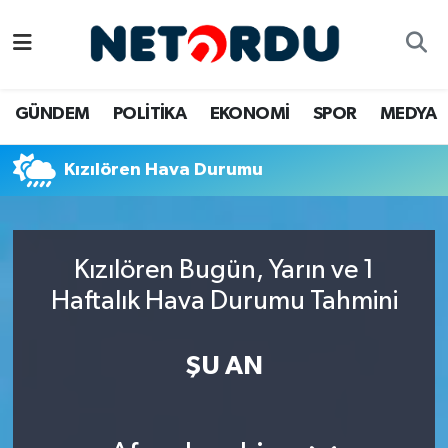
BİLİM-TEKNİK
Nöbetçi Eczaneler
GÜNDEM
POLİTİKA
EKONOMİ
SPOR
MEDYA
ÇALIŞMA HAYATI
Hava Durumu
Kızılören Hava Durumu
DÜNYA
Namaz Vakitleri
EĞİTİM
Trafik Durumu
Kızılören Bugün, Yarın ve 1
EKONOMİ
Süper Lig Puan Durumu ve Fikstür
Haftalık Hava Durumu Tahmini
EMLAK
Tüm Manşetler
ŞU AN
GÜNDEM
Son Dakika Haberleri
İNSAN
Haber Arşivi