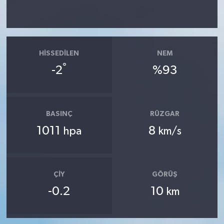
HISSEDILEN
NEM
°
-2
%93
BASINÇ
RÜZGAR
1011
8
hpa
km/s
ÇIY
GÖRÜŞ
-0.2
10
km