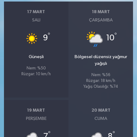
17 MART
18 MART
SALI
ÇARŞAMBA
°
°
9
10
Güneşli
Bölgesel düzensiz yağmur
yağışlı
Nem: %50
Rüzgar: 10 km/h
Nem: %56
Rüzgar: 18 km/h
Yağış Olasılığı: %74
19 MART
20 MART
PERŞEMBE
CUMA
°
°
7
8