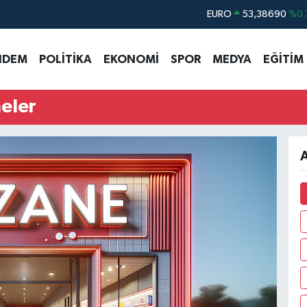
EURO
53,38690
%0.
STERLİN
61,60380
%0.
NDEM
POLİTİKA
EKONOMİ
SPOR
MEDYA
EĞİTİM
G.ALTIN
6862,09000
%0.
BİST100
14.598,00
eler
BITCOIN
79.591,74
%-1.
DOLAR
45,43620
%0.