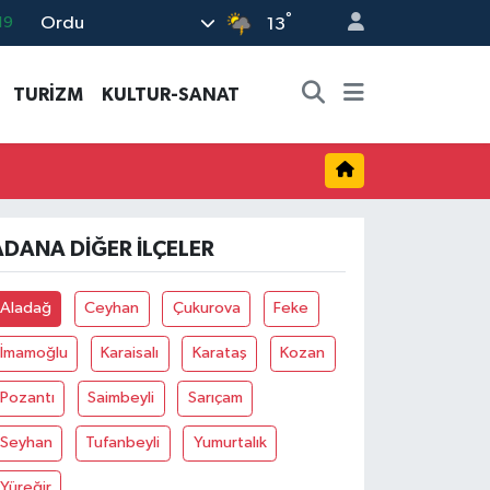
°
Ordu
19
13
18
TURİZM
KULTUR-SANAT
19
%0
82
02
ADANA DIĞER İLÇELER
Aladağ
Ceyhan
Çukurova
Feke
İmamoğlu
Karaisalı
Karataş
Kozan
Pozantı
Saimbeyli
Sarıçam
Seyhan
Tufanbeyli
Yumurtalık
Yüreğir