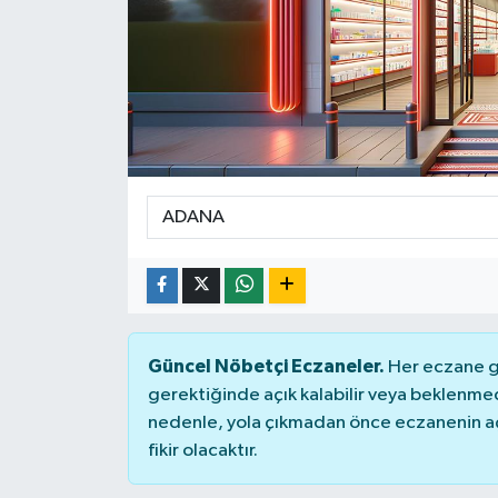
KADIN
KULTUR-SANAT
MAGAZİN
MEDYA
OTOMOBİL
ÖZEL HABER
Güncel Nöbetçi Eczaneler.
Her eczane ge
POLİTİKA
gerektiğinde açık kalabilir veya beklenme
nedenle, yola çıkmadan önce eczanenin açık
RÖPORTAJ
fikir olacaktır.
SAĞLIK