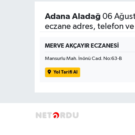
SPOR
Adana Aladağ
06 Ağust
eczane adres, telefon ve
TARIM
TEKNOLOJİ
MERVE AKÇAYIR ECZANESİ
Mansurlu Mah. İnönü Cad. No:63-B
TURİZM
Yol Tarifi Al
VİDEO HABER
YAŞAM