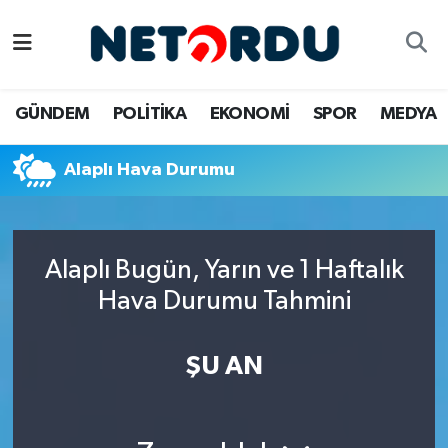
BİLİM-TEKNİK
Nöbetçi Eczaneler
GÜNDEM
POLİTİKA
EKONOMİ
SPOR
MEDYA
ÇALIŞMA HAYATI
Hava Durumu
Alaplı Hava Durumu
DÜNYA
Namaz Vakitleri
EĞİTİM
Trafik Durumu
Alaplı Bugün, Yarın ve 1 Haftalık
EKONOMİ
Süper Lig Puan Durumu ve Fikstür
Hava Durumu Tahmini
EMLAK
Tüm Manşetler
ŞU AN
GÜNDEM
Son Dakika Haberleri
İNSAN
Haber Arşivi