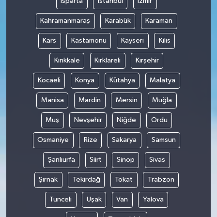
Isparta
İstanbul
İzmir
Kahramanmaraş
Karabük
Karaman
Kars
Kastamonu
Kayseri
Kilis
Kırıkkale
Kırklareli
Kırşehir
Kocaeli
Konya
Kütahya
Malatya
Manisa
Mardin
Mersin
Muğla
Muş
Nevşehir
Niğde
Ordu
Osmaniye
Rize
Sakarya
Samsun
Şanlıurfa
Siirt
Sinop
Sivas
Şırnak
Tekirdağ
Tokat
Trabzon
Tunceli
Uşak
Van
Yalova