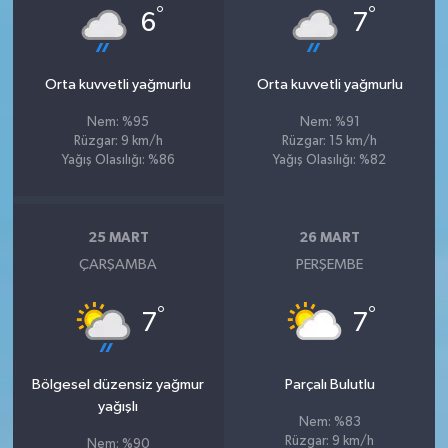
°
°
6
7
Orta kuvvetli yağmurlu
Orta kuvvetli yağmurlu
Nem: %95
Nem: %91
Rüzgar: 9 km/h
Rüzgar: 15 km/h
Yağış Olasılığı: %86
Yağış Olasılığı: %82
25 MART
26 MART
ÇARŞAMBA
PERŞEMBE
°
°
7
7
Bölgesel düzensiz yağmur
Parçalı Bulutlu
yağışlı
Nem: %83
Rüzgar: 9 km/h
Nem: %90