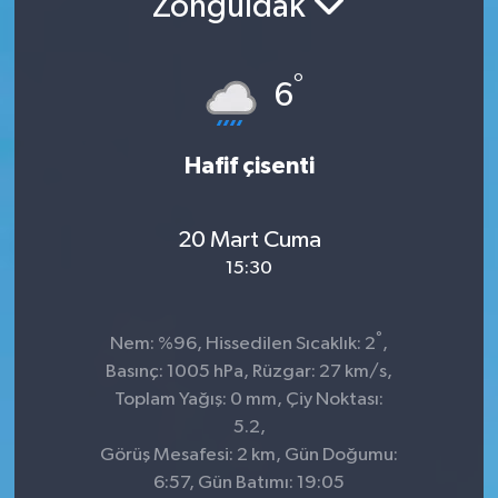
Zonguldak
KADIN
°
6
KULTUR-SANAT
MAGAZİN
Hafif çisenti
MEDYA
20 Mart Cuma
OTOMOBİL
15:30
ÖZEL HABER
°
Nem: %96, Hissedilen Sıcaklık: 2
,
Basınç: 1005 hPa, Rüzgar: 27 km/s,
POLİTİKA
Toplam Yağış: 0 mm, Çiy Noktası:
5.2,
RÖPORTAJ
Görüş Mesafesi: 2 km, Gün Doğumu:
6:57, Gün Batımı: 19:05
SAĞLIK