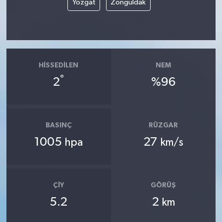
Yozgat
Zonguldak
HISSEDILEN
NEM
°
2
%96
BASINÇ
RÜZGAR
1005
27
hpa
km/s
ÇIY
GÖRÜŞ
5.2
2
km