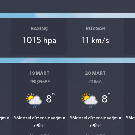
BASINÇ
RÜZGAR
1015
11
hpa
km/s
19 MART
20 MART
PERŞEMBE
CUMA
°
°
8
8
ağmur
Bölgesel düzensiz yağmur
Bölgesel düzensiz yağmur
Bölg
yağışlı
yağışlı