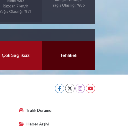
Rüzgar: 15 km/h
Nem: %93
Yağış Olasılığı: %86
Rüzgar: 7 km/h
Yağış Olasılığı: %71
Çok Sağlıksız
Tehlikeli
Trafik Durumu
Haber Arşivi