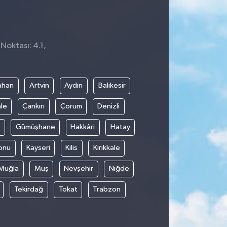
Noktası: 4.1,
ahan
Artvin
Aydın
Balıkesir
le
Çankırı
Çorum
Denizli
Gümüşhane
Hakkâri
Hatay
onu
Kayseri
Kilis
Kırıkkale
Muğla
Muş
Nevşehir
Niğde
Tekirdağ
Tokat
Trabzon