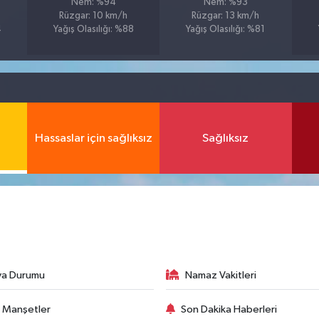
Nem: %94
Nem: %93
Rüzgar: 10 km/h
Rüzgar: 13 km/h
4
Yağış Olasılığı: %88
Yağış Olasılığı: %81
Hassaslar için sağlıksız
Sağlıksız
va Durumu
Namaz Vakitleri
 Manşetler
Son Dakika Haberleri