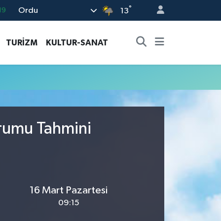
°
Ordu
19
13
18
TURİZM
KULTUR-SANAT
19
%0
82
02
urumu Tahmini
16 Mart Pazartesi
09:15