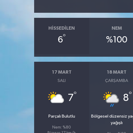
SPOR
HISSEDILEN
NEM
TARIM
°
6
%100
TEKNOLOJİ
TURİZM
17 MART
18 MART
VİDEO HABER
SALI
ÇARŞAMBA
YAŞAM
°
°
7
8
Parçalı Bulutlu
Bölgesel düzensiz y
yağışlı
Nem: %80