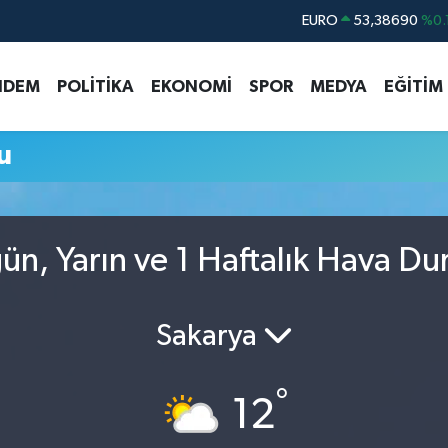
EURO
53,38690
%0.
STERLİN
61,60380
%0.
NDEM
POLİTİKA
EKONOMİ
SPOR
MEDYA
EĞİTİM
G.ALTIN
6862,09000
%0.
BİST100
14.598,00
u
BITCOIN
79.591,74
%-1.
DOLAR
45,43620
%0.
n, Yarın ve 1 Haftalık Hava D
Sakarya
°
12