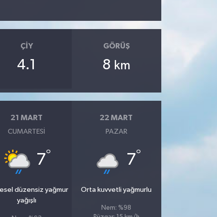
ÇIY
GÖRÜŞ
4.1
8
km
21 MART
22 MART
CUMARTESI
PAZAR
°
°
7
7
esel düzensiz yağmur
Orta kuvvetli yağmurlu
yağışlı
Nem: %98