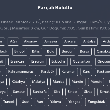
Parçalı Bulutlu
°
issedilen Sıcaklık: 6
, Basınç: 1015 hPa, Rüzgar: 11 km/s, Çiy 
Görüş Mesafesi: 8 km, Gün Doğumu: 7:09, Gün Batımı: 19:06
ar
Ağrı
Aksaray
Amasya
Ankara
Antalya
Ard
lecik
Bingöl
Bitlis
Bolu
Burdur
Bursa
Çanakka
ığ
Erzincan
Erzurum
Eskişehir
Gaziantep
Giresun
r
Kahramanmaraş
Karabük
Karaman
Kars
Kastam
nya
Kütahya
Malatya
Manisa
Mardin
Mersin
arya
Samsun
Şanlıurfa
Siirt
Sinop
Sivas
Şırnak
Tunceli
Uşak
Van
Yalova
Yozgat
Zonguldak