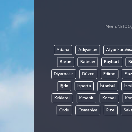
KADIN
KULTUR-SANAT
Nem: %100, H
MAGAZİN
Adana
Adıyaman
Afyonkarahis
MEDYA
Bartın
Batman
Bayburt
Bi
OTOMOBİL
Diyarbakır
Düzce
Edirne
Elaz
ÖZEL HABER
Iğdır
Isparta
İstanbul
İzmi
Kırklareli
Kırşehir
Kocaeli
Ko
POLİTİKA
Ordu
Osmaniye
Rize
Sak
RÖPORTAJ
SAĞLIK