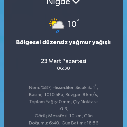
Niğde
KADIN
°
10
KULTUR-SANAT
MAGAZİN
Bölgesel düzensiz yağmur yağışlı
MEDYA
23 Mart Pazartesi
OTOMOBİL
06:30
ÖZEL HABER
°
Nem: %87, Hissedilen Sıcaklık: 1
,
Basınç: 1010 hPa, Rüzgar: 8 km/s,
POLİTİKA
Toplam Yağış: 0 mm, Çiy Noktası:
-0.3,
RÖPORTAJ
Görüş Mesafesi: 10 km, Gün
Doğumu: 6:40, Gün Batımı: 18:56
SAĞLIK