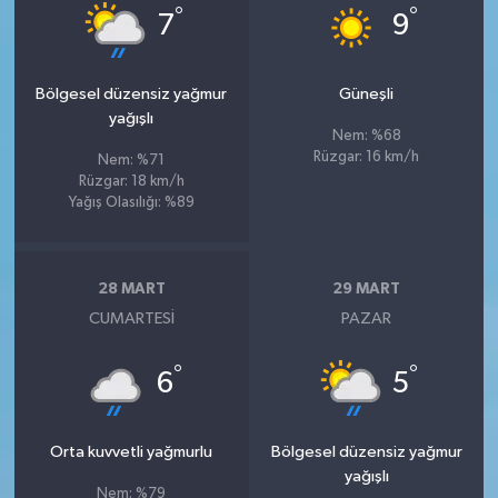
°
°
7
9
Bölgesel düzensiz yağmur
Güneşli
yağışlı
Nem: %68
Rüzgar: 16 km/h
Nem: %71
Rüzgar: 18 km/h
Yağış Olasılığı: %89
28 MART
29 MART
CUMARTESI
PAZAR
°
°
6
5
Orta kuvvetli yağmurlu
Bölgesel düzensiz yağmur
yağışlı
Nem: %79