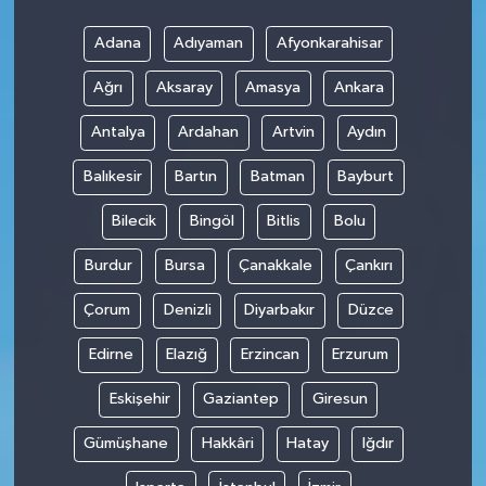
Adana
Adıyaman
Afyonkarahisar
SPOR
Ağrı
Aksaray
Amasya
Ankara
TARIM
Antalya
Ardahan
Artvin
Aydın
TEKNOLOJİ
Balıkesir
Bartın
Batman
Bayburt
TURİZM
Bilecik
Bingöl
Bitlis
Bolu
Burdur
Bursa
Çanakkale
Çankırı
VİDEO HABER
Çorum
Denizli
Diyarbakır
Düzce
YAŞAM
Edirne
Elazığ
Erzincan
Erzurum
Eskişehir
Gaziantep
Giresun
Gümüşhane
Hakkâri
Hatay
Iğdır