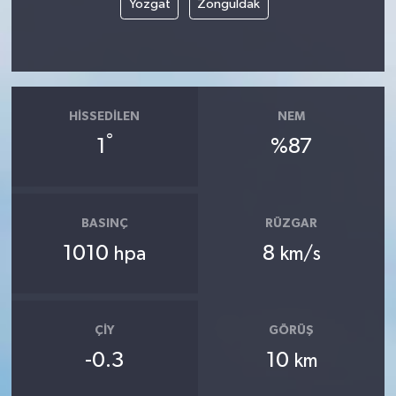
Yozgat
Zonguldak
HISSEDILEN
NEM
°
1
%87
BASINÇ
RÜZGAR
1010
8
hpa
km/s
ÇIY
GÖRÜŞ
-0.3
10
km