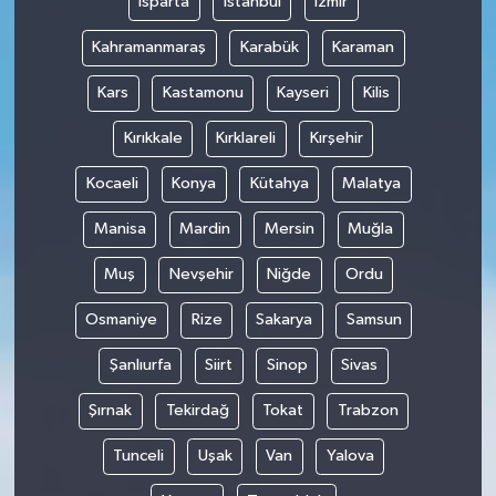
Isparta
İstanbul
İzmir
Kahramanmaraş
Karabük
Karaman
Kars
Kastamonu
Kayseri
Kilis
Kırıkkale
Kırklareli
Kırşehir
Kocaeli
Konya
Kütahya
Malatya
Manisa
Mardin
Mersin
Muğla
Muş
Nevşehir
Niğde
Ordu
Osmaniye
Rize
Sakarya
Samsun
Şanlıurfa
Siirt
Sinop
Sivas
Şırnak
Tekirdağ
Tokat
Trabzon
Tunceli
Uşak
Van
Yalova