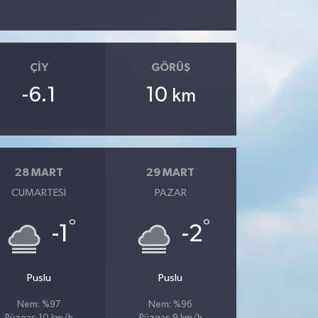
ÇIY
GÖRÜŞ
-6.1
10
km
28 MART
29 MART
CUMARTESI
PAZAR
°
°
-1
-2
Puslu
Puslu
Nem: %97
Nem: %96