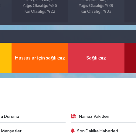
Rüzgar: 5 km/h
Rüzgar: 7 km/h
8
Yağış Olasılığı: %86
Yağış Olasılığı: %89
Kar Olasılığı: %22
Kar Olasılığı: %33
Hassaslar için sağlıksız
Sağlıksız
va Durumu
Namaz Vakitleri
 Manşetler
Son Dakika Haberleri