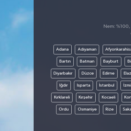
KADIN
KULTUR-SANAT
Nem: %100, H
MAGAZİN
Adana
Adıyaman
Afyonkarahis
MEDYA
Bartın
Batman
Bayburt
Bi
OTOMOBİL
Diyarbakır
Düzce
Edirne
Elaz
ÖZEL HABER
Iğdır
Isparta
İstanbul
İzmi
Kırklareli
Kırşehir
Kocaeli
Ko
POLİTİKA
Ordu
Osmaniye
Rize
Sak
RÖPORTAJ
SAĞLIK