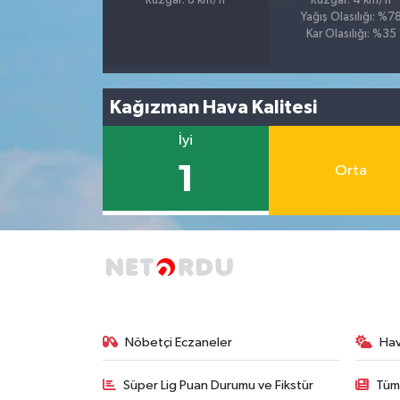
Rüzgar: 6 km/h
Rüzgar: 4 km/h
Yağış Olasılığı: %7
Kar Olasılığı: %35
Kağızman Hava Kalitesi
İyi
1
Orta
Nöbetçi Eczaneler
Ha
Süper Lig Puan Durumu ve Fikstür
Tüm