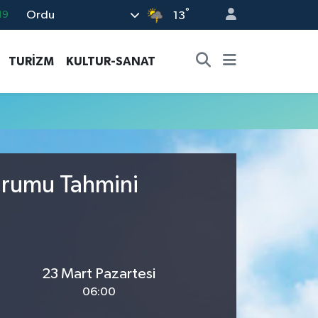
°
Ordu
19
13
18
TURİZM
KULTUR-SANAT
19
%0
82
02
urumu Tahmini
23 Mart Pazartesi
06:00