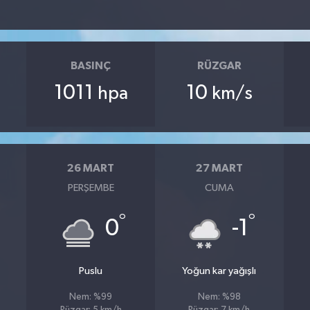
BASINÇ
RÜZGAR
1011
10
hpa
km/s
26 MART
27 MART
PERŞEMBE
CUMA
°
°
°
0
-1
Puslu
Yoğun kar yağışlı
Nem: %99
Nem: %98