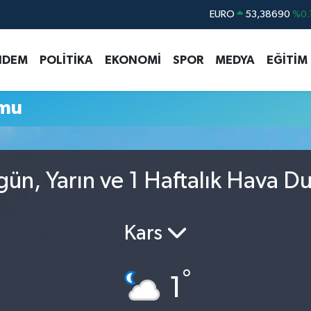
EURO
53,38690
%0.
STERLİN
61,60380
%0.
NDEM
POLİTİKA
EKONOMİ
SPOR
MEDYA
EĞİTİM
G.ALTIN
6862,09000
%0.
BİST100
14.598,00
umu
BITCOIN
79.591,74
%-1.
DOLAR
45,43620
%0.
ün, Yarın ve 1 Haftalık Hava D
Kars
°
1