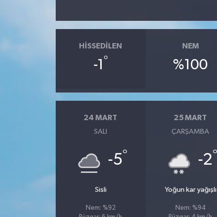
SPOR
HISSEDILEN
NEM
TARIM
°
-1
%100
TEKNOLOJİ
TURİZM
24 MART
25 MART
VİDEO HABER
SALI
ÇARŞAMBA
YAŞAM
°
-5
-2
Sisli
Yoğun kar yağışlı
Nem: %92
Nem: %94