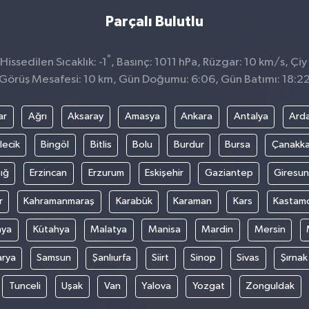
Parçalı Bulutlu
°
issedilen Sıcaklık: -1
, Basınç: 1011 hPa, Rüzgar: 10 km/s, Çiy 
Görüş Mesafesi: 10 km, Gün Doğumu: 6:06, Gün Batımı: 18:2
ar
Ağrı
Aksaray
Amasya
Ankara
Antalya
Ard
lecik
Bingöl
Bitlis
Bolu
Burdur
Bursa
Çanakka
ığ
Erzincan
Erzurum
Eskişehir
Gaziantep
Giresun
r
Kahramanmaraş
Karabük
Karaman
Kars
Kastam
nya
Kütahya
Malatya
Manisa
Mardin
Mersin
arya
Samsun
Şanlıurfa
Siirt
Sinop
Sivas
Şırnak
Tunceli
Uşak
Van
Yalova
Yozgat
Zonguldak