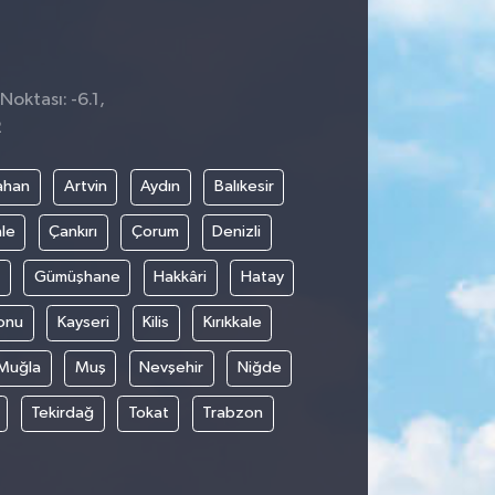
Noktası: -6.1,
2
ahan
Artvin
Aydın
Balıkesir
le
Çankırı
Çorum
Denizli
Gümüşhane
Hakkâri
Hatay
onu
Kayseri
Kilis
Kırıkkale
Muğla
Muş
Nevşehir
Niğde
Tekirdağ
Tokat
Trabzon