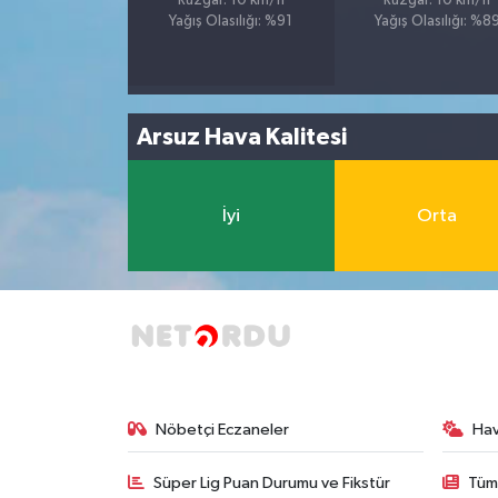
Rüzgar: 10 km/h
Rüzgar: 10 km/h
Yağış Olasılığı: %91
Yağış Olasılığı: %8
Arsuz Hava Kalitesi
İyi
Orta
Nöbetçi Eczaneler
Ha
Süper Lig Puan Durumu ve Fikstür
Tüm