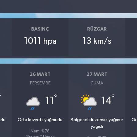
BASINÇ
RÜZGAR
1011
13
hpa
km/s
26 MART
27 MART
PERŞEMBE
CUMA
°
°
°
11
14
rlu
Orta kuvvetli yağmurlu
Bölgesel düzensiz yağmur
Or
yağışlı
Nem: %78