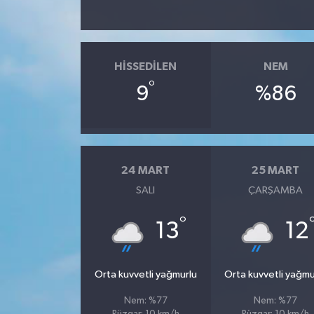
SPOR
HISSEDILEN
NEM
TARIM
°
9
%86
TEKNOLOJİ
TURİZM
24 MART
25 MART
VİDEO HABER
SALI
ÇARŞAMBA
YAŞAM
°
13
12
Orta kuvvetli yağmurlu
Orta kuvvetli yağmu
Nem: %77
Nem: %77