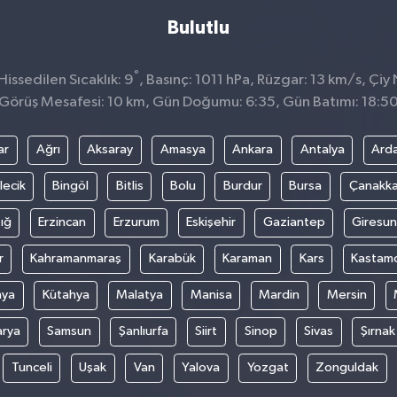
Bulutlu
°
issedilen Sıcaklık: 9
, Basınç: 1011 hPa, Rüzgar: 13 km/s, Çiy 
Görüş Mesafesi: 10 km, Gün Doğumu: 6:35, Gün Batımı: 18:5
ar
Ağrı
Aksaray
Amasya
Ankara
Antalya
Ard
lecik
Bingöl
Bitlis
Bolu
Burdur
Bursa
Çanakka
ığ
Erzincan
Erzurum
Eskişehir
Gaziantep
Giresun
r
Kahramanmaraş
Karabük
Karaman
Kars
Kastam
nya
Kütahya
Malatya
Manisa
Mardin
Mersin
arya
Samsun
Şanlıurfa
Siirt
Sinop
Sivas
Şırnak
Tunceli
Uşak
Van
Yalova
Yozgat
Zonguldak