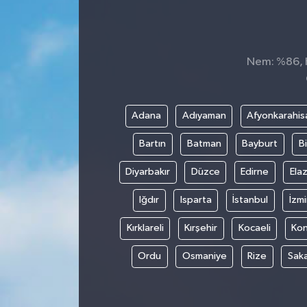
KADIN
KULTUR-SANAT
Nem: %86, H
MAGAZİN
Adana
Adıyaman
Afyonkarahis
MEDYA
Bartın
Batman
Bayburt
Bi
OTOMOBİL
Diyarbakır
Düzce
Edirne
Elaz
ÖZEL HABER
Iğdır
Isparta
İstanbul
İzmi
Kırklareli
Kırşehir
Kocaeli
Ko
POLİTİKA
Ordu
Osmaniye
Rize
Sak
RÖPORTAJ
SAĞLIK