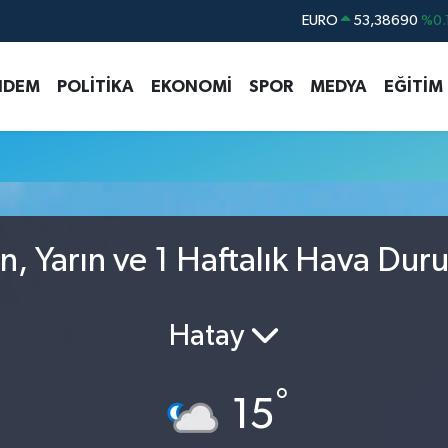
EURO
53,38690
%0.
STERLİN
61,60380
%0.
NDEM
POLİTİKA
EKONOMİ
SPOR
MEDYA
EĞİTİM
G.ALTIN
6862,09000
%0.
BİST100
14.598,00
BITCOIN
79.591,74
%-1.
DOLAR
45,43620
%0.
n, Yarın ve 1 Haftalık Hava Dur
Hatay
°
15