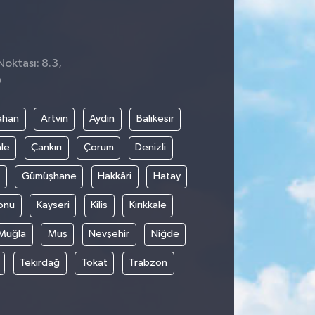
Noktası: 8.3,
0
ahan
Artvin
Aydın
Balıkesir
le
Çankırı
Çorum
Denizli
Gümüşhane
Hakkâri
Hatay
onu
Kayseri
Kilis
Kırıkkale
Muğla
Muş
Nevşehir
Niğde
Tekirdağ
Tokat
Trabzon