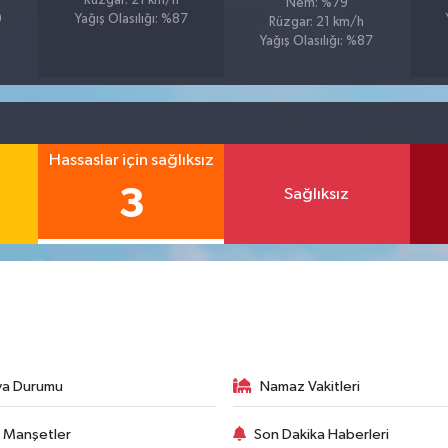
Rüzgar: 21 km/h
Nem: %79
9
Yağış Olasılığı: %87
Rüzgar: 21 km/h
Yağış Olasılığı: %87
Hassaslar için sağlıksız
3
Sağlıksız
va Durumu
Namaz Vakitleri
 Manşetler
Son Dakika Haberleri