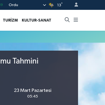
°
Ordu
19
13
18
TURİZM
KULTUR-SANAT
19
%0
82
02
umu Tahmini
23 Mart Pazartesi
05:45