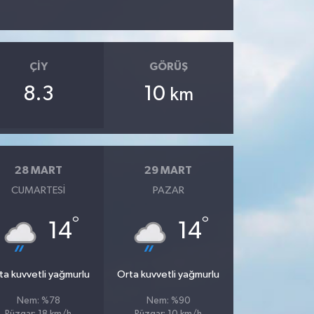
ÇIY
GÖRÜŞ
8.3
10
km
28 MART
29 MART
CUMARTESI
PAZAR
°
°
14
14
ta kuvvetli yağmurlu
Orta kuvvetli yağmurlu
Nem: %78
Nem: %90