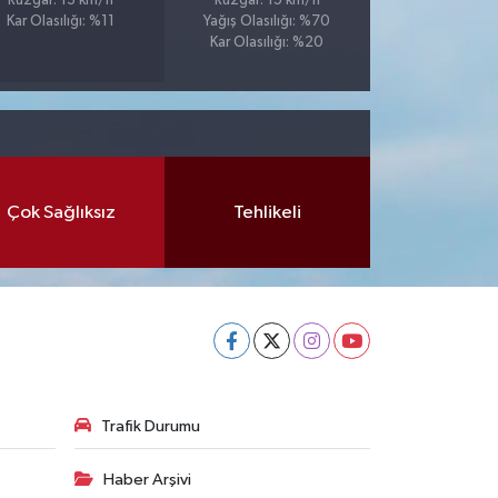
Rüzgar: 13 km/h
Rüzgar: 15 km/h
Kar Olasılığı: %11
Yağış Olasılığı: %70
Kar Olasılığı: %20
Çok Sağlıksız
Tehlikeli
Trafik Durumu
Haber Arşivi