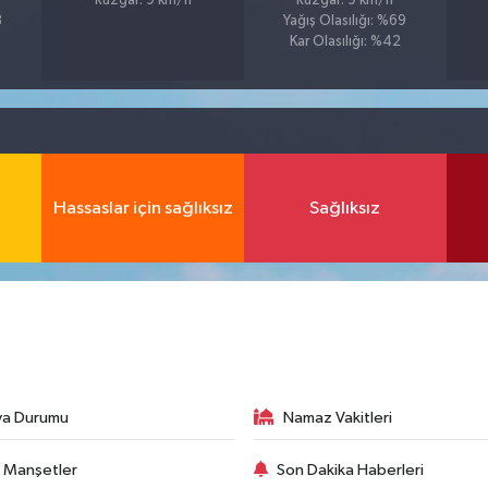
Rüzgar: 9 km/h
Rüzgar: 9 km/h
8
Yağış Olasılığı: %69
Kar Olasılığı: %42
Hassaslar için sağlıksız
Sağlıksız
va Durumu
Namaz Vakitleri
 Manşetler
Son Dakika Haberleri