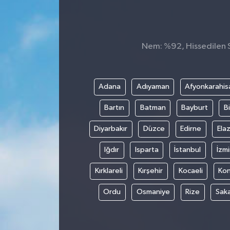
KADIN
KULTUR-SANAT
Nem: %92, Hissedilen Sı
MAGAZİN
Adana
Adıyaman
Afyonkarahis
MEDYA
Bartın
Batman
Bayburt
Bi
OTOMOBİL
Diyarbakır
Düzce
Edirne
Elaz
ÖZEL HABER
Iğdır
Isparta
İstanbul
İzmi
Kırklareli
Kırşehir
Kocaeli
Ko
POLİTİKA
Ordu
Osmaniye
Rize
Sak
RÖPORTAJ
SAĞLIK