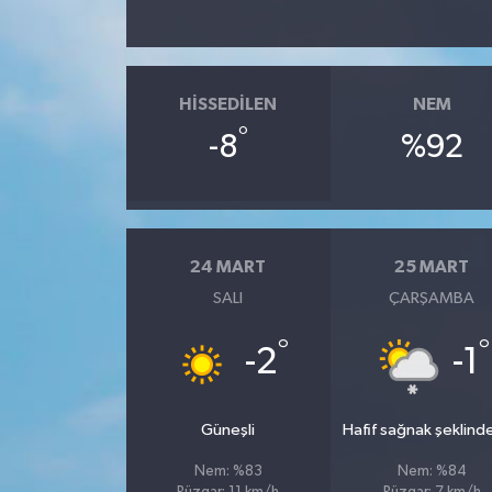
SPOR
HISSEDILEN
NEM
TARIM
°
-8
%92
TEKNOLOJİ
TURİZM
24 MART
25 MART
VİDEO HABER
SALI
ÇARŞAMBA
YAŞAM
°
°
-2
-1
Güneşli
Hafif sağnak şeklind
Nem: %83
Nem: %84