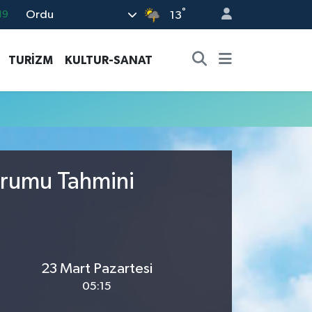
°
Ordu
19
13
18
TURİZM
KULTUR-SANAT
19
%0
82
02
urumu Tahmini
23 Mart Pazartesi
05:15