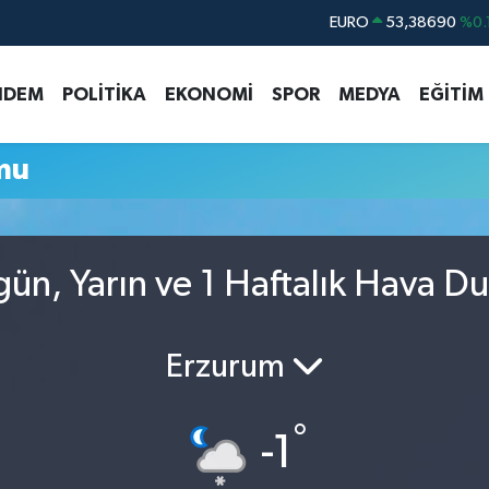
EURO
53,38690
%0.
STERLİN
61,60380
%0.
NDEM
POLİTİKA
EKONOMİ
SPOR
MEDYA
EĞİTİM
G.ALTIN
6862,09000
%0.
BİST100
14.598,00
mu
BITCOIN
79.591,74
%-1.
DOLAR
45,43620
%0.
ün, Yarın ve 1 Haftalık Hava D
Erzurum
°
-1