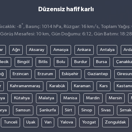
Düzensiz hafif karlı
°
caklık: -8
, Basınç: 1014 hPa, Rüzgar: 16 km/s, Toplam Yağış:
Görüş Mesafesi: 10 km, Gün Doğumu: 6:12, Gün Batımı: 18:28
ar
Ağrı
Aksaray
Amasya
Ankara
Antalya
Ard
lecik
Bingöl
Bitlis
Bolu
Burdur
Bursa
Çanakka
ığ
Erzincan
Erzurum
Eskişehir
Gaziantep
Giresun
r
Kahramanmaraş
Karabük
Karaman
Kars
Kastam
nya
Kütahya
Malatya
Manisa
Mardin
Mersin
arya
Samsun
Şanlıurfa
Siirt
Sinop
Sivas
Şırnak
Tunceli
Uşak
Van
Yalova
Yozgat
Zonguldak