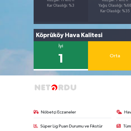
Rüzgar: 11 km/h
Rüzgar: 7 km/h
Kar Olasılığı: %3
Yağış Olasılığı: %6
Kar Olasılığı: %35
Köprüköy Hava Kalitesi
İyi
1
Orta
Nöbetçi Eczaneler
Ha
Süper Lig Puan Durumu ve Fikstür
Tüm