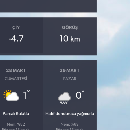
ÇIY
GÖRÜŞ
-4.7
10
km
28 MART
29 MART
CUMARTESI
PAZAR
°
°
1
0
Parçalı Bulutlu
Hafif dondurucu yağmurlu
Nem: %82
Nem: %89