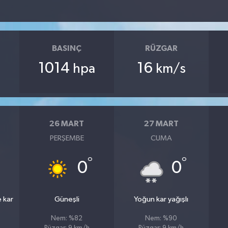
BASINÇ
RÜZGAR
1014
16
hpa
km/s
26 MART
27 MART
PERŞEMBE
CUMA
°
°
0
0
e kar
Güneşli
Yoğun kar yağışlı
Nem: %82
Nem: %90