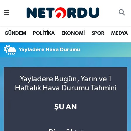
BİLİM-TEKNİK
Nöbetçi Eczaneler
GÜNDEM
POLİTİKA
EKONOMİ
SPOR
MEDYA
ÇALIŞMA HAYATI
Hava Durumu
Yayladere Hava Durumu
DÜNYA
Namaz Vakitleri
EĞİTİM
Trafik Durumu
Yayladere Bugün, Yarın ve 1
EKONOMİ
Süper Lig Puan Durumu ve Fikstür
Haftalık Hava Durumu Tahmini
EMLAK
Tüm Manşetler
ŞU AN
GÜNDEM
Son Dakika Haberleri
İNSAN
Haber Arşivi