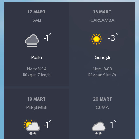
17 MART
18 MART
SALI
ÇARŞAMBA
°
°
-1
-3
Puslu
Güneşli
Nem: %94
Nem: %88
Rüzgar: 7 km/h
Rüzgar: 9 km/h
19 MART
20 MART
PERŞEMBE
CUMA
°
°
-1
1