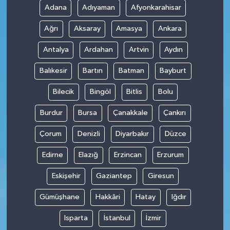
Adana
Adıyaman
Afyonkarahisar
SPOR
Ağrı
Aksaray
Amasya
Ankara
TARIM
Antalya
Ardahan
Artvin
Aydın
Balıkesir
Bartın
Batman
Bayburt
TEKNOLOJİ
Bilecik
Bingöl
Bitlis
Bolu
TURİZM
Burdur
Bursa
Çanakkale
Çankırı
VİDEO HABER
Çorum
Denizli
Diyarbakır
Düzce
YAŞAM
Edirne
Elazığ
Erzincan
Erzurum
Eskişehir
Gaziantep
Giresun
Gümüşhane
Hakkâri
Hatay
Iğdır
Isparta
İstanbul
İzmir