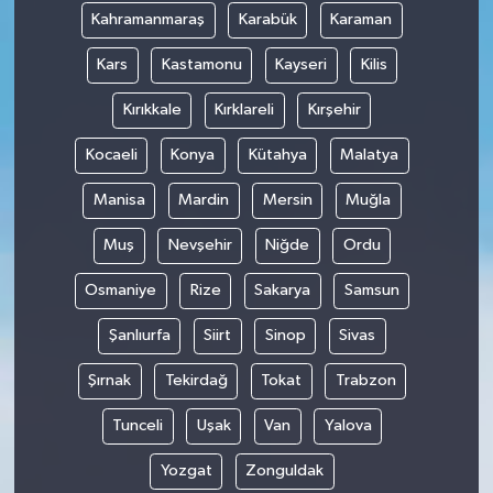
Kahramanmaraş
Karabük
Karaman
Kars
Kastamonu
Kayseri
Kilis
Kırıkkale
Kırklareli
Kırşehir
Kocaeli
Konya
Kütahya
Malatya
Manisa
Mardin
Mersin
Muğla
Muş
Nevşehir
Niğde
Ordu
Osmaniye
Rize
Sakarya
Samsun
Şanlıurfa
Siirt
Sinop
Sivas
Şırnak
Tekirdağ
Tokat
Trabzon
Tunceli
Uşak
Van
Yalova
Yozgat
Zonguldak