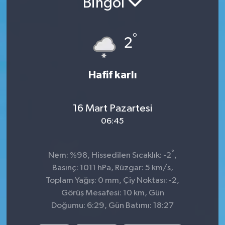
Bingöl
KADIN
°
2
KULTUR-SANAT
MAGAZİN
Hafif karlı
MEDYA
16 Mart Pazartesi
OTOMOBİL
06:45
ÖZEL HABER
°
Nem: %98, Hissedilen Sıcaklık: -2
,
Basınç: 1011 hPa, Rüzgar: 5 km/s,
POLİTİKA
Toplam Yağış: 0 mm, Çiy Noktası: -2,
Görüş Mesafesi: 10 km, Gün
RÖPORTAJ
Doğumu: 6:29, Gün Batımı: 18:27
SAĞLIK