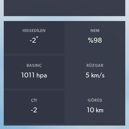
HISSEDILEN
NEM
°
-2
%98
BASINÇ
RÜZGAR
1011
5
hpa
km/s
ÇIY
GÖRÜŞ
-2
10
km