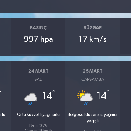
BASINÇ
RÜZGAR
997
17
hpa
km/s
24 MART
25 MART
SALI
ÇARŞAMBA
°
°
°
14
14
rlu
Orta kuvvetli yağmurlu
Bölgesel düzensiz yağmur
yağışlı
Nem: %76