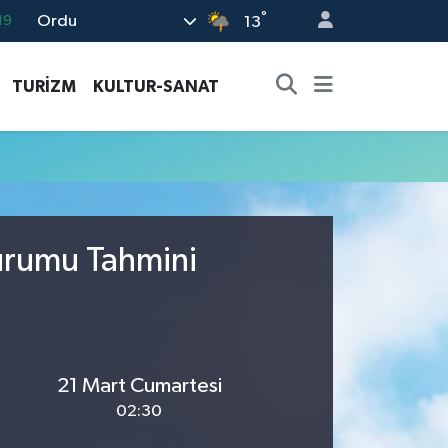
°
Ordu
19
13
18
TURİZM
KULTUR-SANAT
19
%0
82
02
urumu Tahmini
21 Mart Cumartesi
02:30