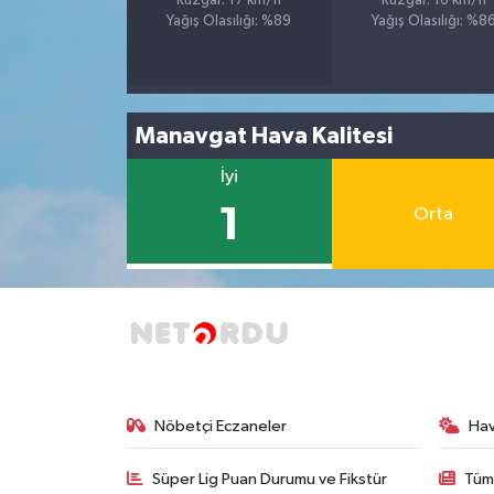
Rüzgar: 17 km/h
Rüzgar: 16 km/h
Yağış Olasılığı: %89
Yağış Olasılığı: %8
Manavgat Hava Kalitesi
İyi
1
Orta
Nöbetçi Eczaneler
Ha
Süper Lig Puan Durumu ve Fikstür
Tüm