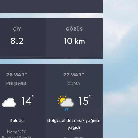
ÇIY
GÖRÜŞ
8.2
10
km
26 MART
27 MART
PERŞEMBE
CUMA
°
°
14
15
Bulutlu
Bölgesel düzensiz yağmur
yağışlı
Nem: %70