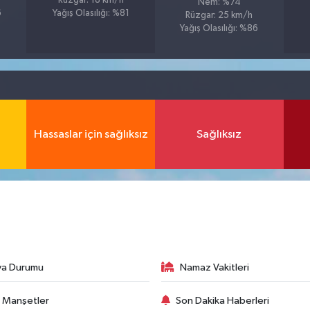
Rüzgar: 18 km/h
Nem: %74
6
Yağış Olasılığı: %81
Rüzgar: 25 km/h
Yağış Olasılığı: %86
Hassaslar için sağlıksız
Sağlıksız
va Durumu
Namaz Vakitleri
 Manşetler
Son Dakika Haberleri