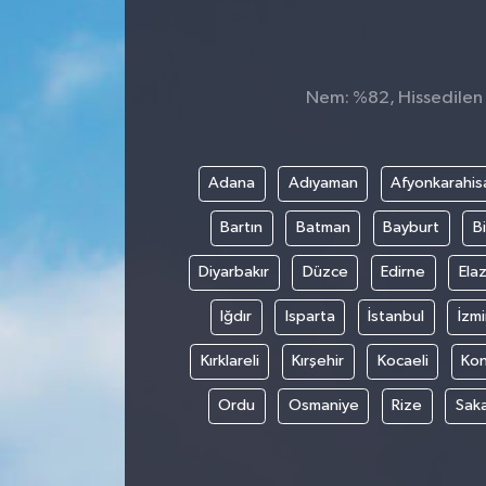
KADIN
KULTUR-SANAT
Nem: %82, Hissedilen S
MAGAZİN
Adana
Adıyaman
Afyonkarahis
MEDYA
Bartın
Batman
Bayburt
Bi
OTOMOBİL
Diyarbakır
Düzce
Edirne
Elaz
ÖZEL HABER
Iğdır
Isparta
İstanbul
İzmi
Kırklareli
Kırşehir
Kocaeli
Ko
POLİTİKA
Ordu
Osmaniye
Rize
Sak
RÖPORTAJ
SAĞLIK