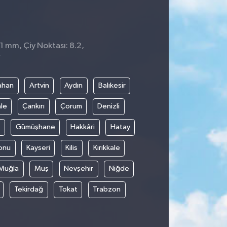
 1 mm, Çiy Noktası: 8.2,
7
ahan
Artvin
Aydın
Balıkesir
le
Çankırı
Çorum
Denizli
Gümüşhane
Hakkâri
Hatay
onu
Kayseri
Kilis
Kırıkkale
Muğla
Muş
Nevşehir
Niğde
Tekirdağ
Tokat
Trabzon