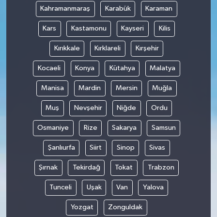
Kahramanmaraş
Karabük
Karaman
Kars
Kastamonu
Kayseri
Kilis
Kırıkkale
Kırklareli
Kırşehir
Kocaeli
Konya
Kütahya
Malatya
Manisa
Mardin
Mersin
Muğla
Muş
Nevşehir
Niğde
Ordu
Osmaniye
Rize
Sakarya
Samsun
Şanlıurfa
Siirt
Sinop
Sivas
Şırnak
Tekirdağ
Tokat
Trabzon
Tunceli
Uşak
Van
Yalova
Yozgat
Zonguldak