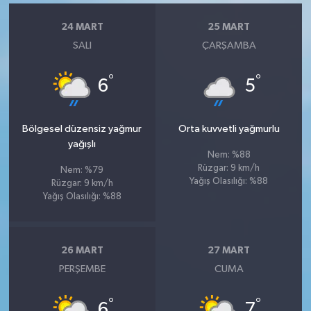
24 MART
25 MART
SALI
ÇARŞAMBA
°
°
6
5
Bölgesel düzensiz yağmur
Orta kuvvetli yağmurlu
yağışlı
Nem: %88
Rüzgar: 9 km/h
Nem: %79
Yağış Olasılığı: %88
Rüzgar: 9 km/h
Yağış Olasılığı: %88
26 MART
27 MART
PERŞEMBE
CUMA
°
°
6
7