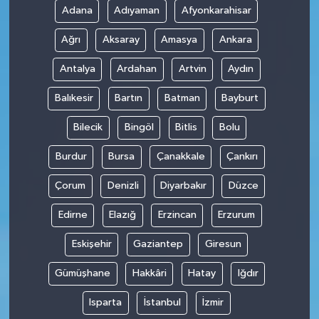
Adana
Adıyaman
Afyonkarahisar
SPOR
Ağrı
Aksaray
Amasya
Ankara
TARIM
Antalya
Ardahan
Artvin
Aydın
Balıkesir
Bartın
Batman
Bayburt
TEKNOLOJİ
Bilecik
Bingöl
Bitlis
Bolu
TURİZM
Burdur
Bursa
Çanakkale
Çankırı
VİDEO HABER
Çorum
Denizli
Diyarbakır
Düzce
YAŞAM
Edirne
Elazığ
Erzincan
Erzurum
Eskişehir
Gaziantep
Giresun
Gümüşhane
Hakkâri
Hatay
Iğdır
Isparta
İstanbul
İzmir