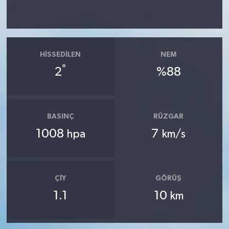
HISSEDILEN
NEM
°
2
%88
BASINÇ
RÜZGAR
1008
7
hpa
km/s
ÇIY
GÖRÜŞ
1.1
10
km