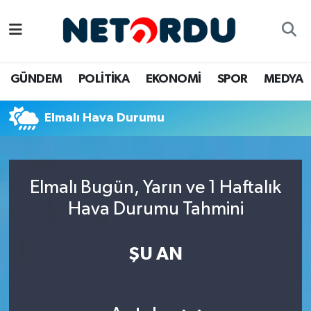
BİLİM-TEKNİK
Nöbetçi Eczaneler
GÜNDEM
POLİTİKA
EKONOMİ
SPOR
MEDYA
ÇALIŞMA HAYATI
Hava Durumu
Elmalı Hava Durumu
DÜNYA
Namaz Vakitleri
EĞİTİM
Trafik Durumu
Elmalı Bugün, Yarın ve 1 Haftalık
EKONOMİ
Süper Lig Puan Durumu ve Fikstür
Hava Durumu Tahmini
EMLAK
Tüm Manşetler
ŞU AN
GÜNDEM
Son Dakika Haberleri
İNSAN
Haber Arşivi