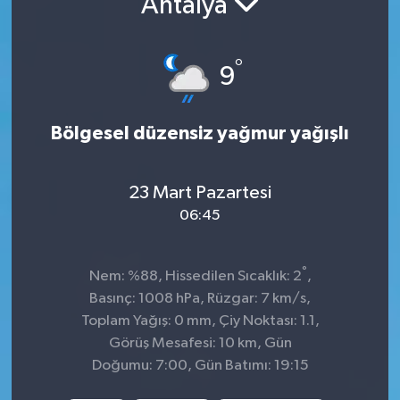
Antalya
KADIN
°
9
KULTUR-SANAT
MAGAZİN
Bölgesel düzensiz yağmur yağışlı
MEDYA
23 Mart Pazartesi
OTOMOBİL
06:45
ÖZEL HABER
°
Nem: %88, Hissedilen Sıcaklık: 2
,
Basınç: 1008 hPa, Rüzgar: 7 km/s,
POLİTİKA
Toplam Yağış: 0 mm, Çiy Noktası: 1.1,
Görüş Mesafesi: 10 km, Gün
RÖPORTAJ
Doğumu: 7:00, Gün Batımı: 19:15
SAĞLIK