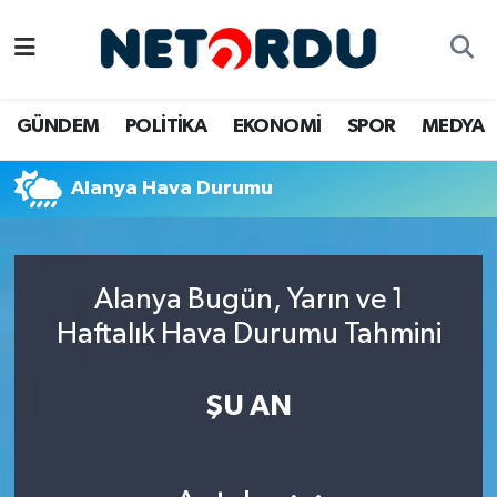
BİLİM-TEKNİK
Nöbetçi Eczaneler
GÜNDEM
POLİTİKA
EKONOMİ
SPOR
MEDYA
ÇALIŞMA HAYATI
Hava Durumu
Alanya Hava Durumu
DÜNYA
Namaz Vakitleri
EĞİTİM
Trafik Durumu
Alanya Bugün, Yarın ve 1
EKONOMİ
Süper Lig Puan Durumu ve Fikstür
Haftalık Hava Durumu Tahmini
EMLAK
Tüm Manşetler
ŞU AN
GÜNDEM
Son Dakika Haberleri
İNSAN
Haber Arşivi