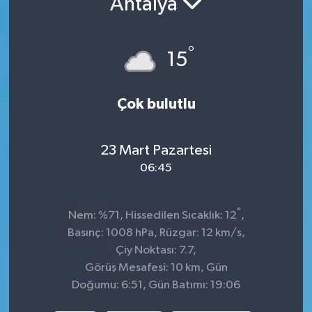
Antalya
KADIN
°
15
KULTUR-SANAT
MAGAZİN
Çok bulutlu
MEDYA
23 Mart Pazartesi
OTOMOBİL
06:45
ÖZEL HABER
°
Nem: %71, Hissedilen Sıcaklık: 12
,
Basınç: 1008 hPa, Rüzgar: 12 km/s,
POLİTİKA
Çiy Noktası: 7.7,
Görüş Mesafesi: 10 km, Gün
RÖPORTAJ
Doğumu: 6:51, Gün Batımı: 19:06
SAĞLIK