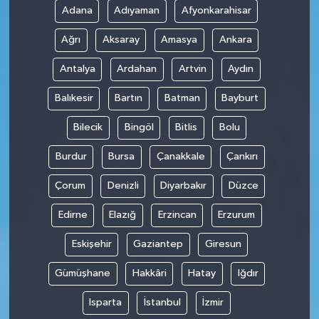
Adana
Adıyaman
Afyonkarahisar
SPOR
Ağrı
Aksaray
Amasya
Ankara
TARIM
Antalya
Ardahan
Artvin
Aydın
Balıkesir
Bartın
Batman
Bayburt
TEKNOLOJİ
Bilecik
Bingöl
Bitlis
Bolu
TURİZM
Burdur
Bursa
Çanakkale
Çankırı
VİDEO HABER
Çorum
Denizli
Diyarbakır
Düzce
YAŞAM
Edirne
Elazığ
Erzincan
Erzurum
Eskişehir
Gaziantep
Giresun
Gümüşhane
Hakkâri
Hatay
Iğdır
Isparta
İstanbul
İzmir