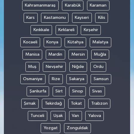
Kahramanmaraş
Karabük
Karaman
Kars
Kastamonu
Kayseri
Kilis
Kırıkkale
Kırklareli
Kırşehir
Kocaeli
Konya
Kütahya
Malatya
Manisa
Mardin
Mersin
Muğla
Muş
Nevşehir
Niğde
Ordu
Osmaniye
Rize
Sakarya
Samsun
Şanlıurfa
Siirt
Sinop
Sivas
Şırnak
Tekirdağ
Tokat
Trabzon
Tunceli
Uşak
Van
Yalova
Yozgat
Zonguldak