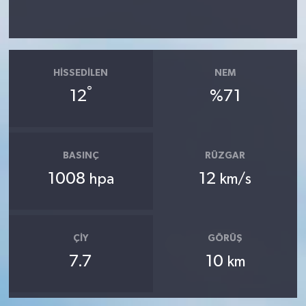
HISSEDILEN
NEM
°
12
%71
BASINÇ
RÜZGAR
1008
12
hpa
km/s
ÇIY
GÖRÜŞ
7.7
10
km