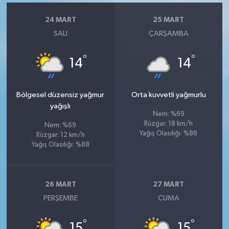
24 MART
25 MART
SALI
ÇARŞAMBA
°
°
14
14
Bölgesel düzensiz yağmur
Orta kuvvetli yağmurlu
yağışlı
Nem: %69
Rüzgar: 18 km/h
Nem: %69
Yağış Olasılığı: %86
Rüzgar: 12 km/h
Yağış Olasılığı: %88
26 MART
27 MART
PERŞEMBE
CUMA
°
°
15
15