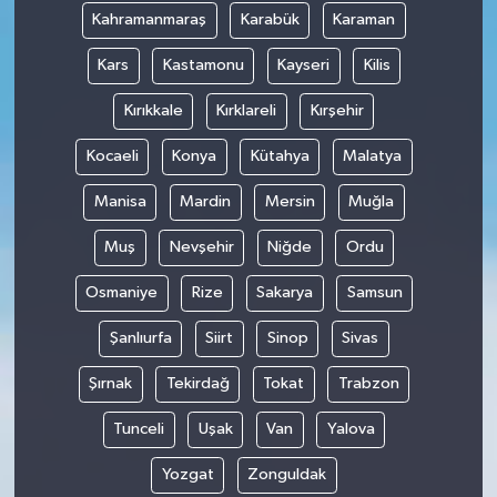
Kahramanmaraş
Karabük
Karaman
Kars
Kastamonu
Kayseri
Kilis
Kırıkkale
Kırklareli
Kırşehir
Kocaeli
Konya
Kütahya
Malatya
Manisa
Mardin
Mersin
Muğla
Muş
Nevşehir
Niğde
Ordu
Osmaniye
Rize
Sakarya
Samsun
Şanlıurfa
Siirt
Sinop
Sivas
Şırnak
Tekirdağ
Tokat
Trabzon
Tunceli
Uşak
Van
Yalova
Yozgat
Zonguldak