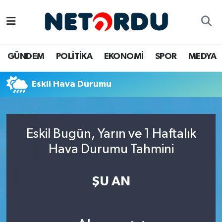
BİLİM-TEKNİK
Nöbetçi Eczaneler
GÜNDEM
POLİTİKA
EKONOMİ
SPOR
MEDYA
ÇALIŞMA HAYATI
Hava Durumu
Eskil Hava Durumu
DÜNYA
Namaz Vakitleri
EĞİTİM
Trafik Durumu
Eskil Bugün, Yarın ve 1 Haftalık
EKONOMİ
Süper Lig Puan Durumu ve Fikstür
Hava Durumu Tahmini
EMLAK
Tüm Manşetler
ŞU AN
GÜNDEM
Son Dakika Haberleri
İNSAN
Haber Arşivi