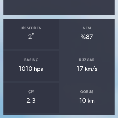
HISSEDILEN
NEM
°
2
%87
BASINÇ
RÜZGAR
1010
17
hpa
km/s
ÇIY
GÖRÜŞ
2.3
10
km