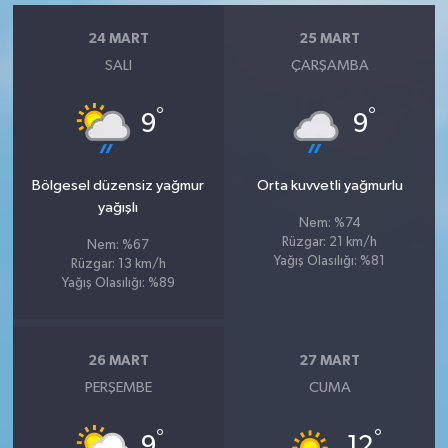
24 MART
25 MART
SALI
ÇARŞAMBA
°
°
9
9
Bölgesel düzensiz yağmur
Orta kuvvetli yağmurlu
yağışlı
Nem: %74
Rüzgar: 21 km/h
Nem: %67
Yağış Olasılığı: %81
Rüzgar: 13 km/h
Yağış Olasılığı: %89
26 MART
27 MART
PERŞEMBE
CUMA
°
°
9
12