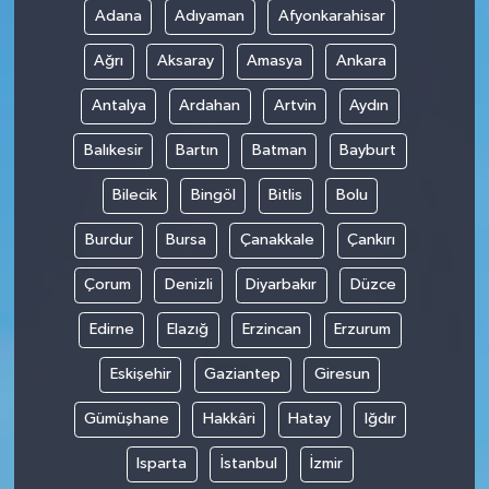
Adana
Adıyaman
Afyonkarahisar
SPOR
Ağrı
Aksaray
Amasya
Ankara
TARIM
Antalya
Ardahan
Artvin
Aydın
Balıkesir
Bartın
Batman
Bayburt
TEKNOLOJİ
Bilecik
Bingöl
Bitlis
Bolu
TURİZM
Burdur
Bursa
Çanakkale
Çankırı
VİDEO HABER
Çorum
Denizli
Diyarbakır
Düzce
YAŞAM
Edirne
Elazığ
Erzincan
Erzurum
Eskişehir
Gaziantep
Giresun
Gümüşhane
Hakkâri
Hatay
Iğdır
Isparta
İstanbul
İzmir