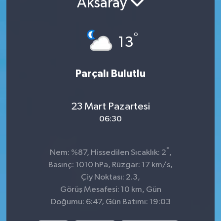
Aksaray
KADIN
°
13
KULTUR-SANAT
MAGAZİN
Parçalı Bulutlu
MEDYA
23 Mart Pazartesi
OTOMOBİL
06:30
ÖZEL HABER
°
Nem: %87, Hissedilen Sıcaklık: 2
,
Basınç: 1010 hPa, Rüzgar: 17 km/s,
POLİTİKA
Çiy Noktası: 2.3,
Görüş Mesafesi: 10 km, Gün
RÖPORTAJ
Doğumu: 6:47, Gün Batımı: 19:03
SAĞLIK