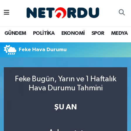
BİLİM-TEKNİK
Nöbetçi Eczaneler
GÜNDEM
POLİTİKA
EKONOMİ
SPOR
MEDYA
ÇALIŞMA HAYATI
Hava Durumu
Feke Hava Durumu
DÜNYA
Namaz Vakitleri
EĞİTİM
Trafik Durumu
Feke Bugün, Yarın ve 1 Haftalık
EKONOMİ
Süper Lig Puan Durumu ve Fikstür
Hava Durumu Tahmini
EMLAK
Tüm Manşetler
ŞU AN
GÜNDEM
Son Dakika Haberleri
İNSAN
Haber Arşivi