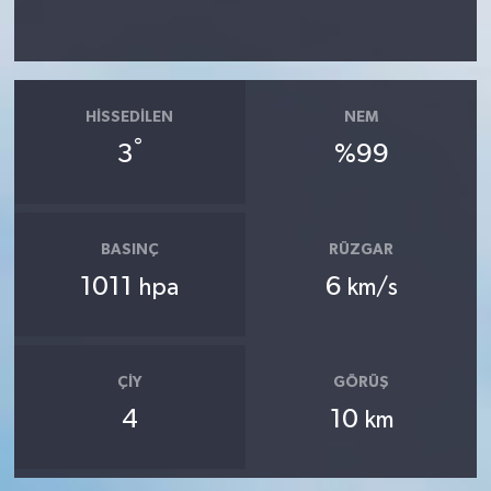
HISSEDILEN
NEM
°
3
%99
BASINÇ
RÜZGAR
1011
6
hpa
km/s
ÇIY
GÖRÜŞ
4
10
km