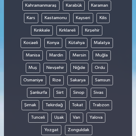
Kahramanmaraş
Karabük
Karaman
Kars
Kastamonu
Kayseri
Kilis
Kırıkkale
Kırklareli
Kırşehir
Kocaeli
Konya
Kütahya
Malatya
Manisa
Mardin
Mersin
Muğla
Muş
Nevşehir
Niğde
Ordu
Osmaniye
Rize
Sakarya
Samsun
Şanlıurfa
Siirt
Sinop
Sivas
Şırnak
Tekirdağ
Tokat
Trabzon
Tunceli
Uşak
Van
Yalova
Yozgat
Zonguldak