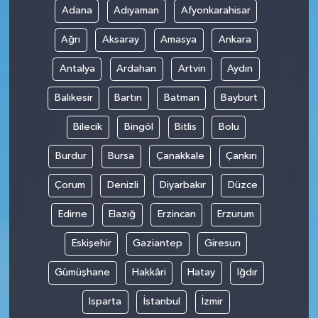
Adana
Adıyaman
Afyonkarahisar
SPOR
Ağrı
Aksaray
Amasya
Ankara
TARIM
Antalya
Ardahan
Artvin
Aydın
Balıkesir
Bartın
Batman
Bayburt
TEKNOLOJİ
Bilecik
Bingöl
Bitlis
Bolu
TURİZM
Burdur
Bursa
Çanakkale
Çankırı
VİDEO HABER
Çorum
Denizli
Diyarbakır
Düzce
YAŞAM
Edirne
Elazığ
Erzincan
Erzurum
Eskişehir
Gaziantep
Giresun
Gümüşhane
Hakkâri
Hatay
Iğdır
Isparta
İstanbul
İzmir