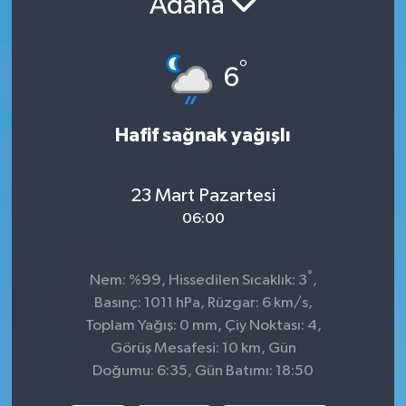
Adana
KADIN
°
6
KULTUR-SANAT
MAGAZİN
Hafif sağnak yağışlı
MEDYA
23 Mart Pazartesi
OTOMOBİL
06:00
ÖZEL HABER
°
Nem: %99, Hissedilen Sıcaklık: 3
,
Basınç: 1011 hPa, Rüzgar: 6 km/s,
POLİTİKA
Toplam Yağış: 0 mm, Çiy Noktası: 4,
Görüş Mesafesi: 10 km, Gün
RÖPORTAJ
Doğumu: 6:35, Gün Batımı: 18:50
SAĞLIK